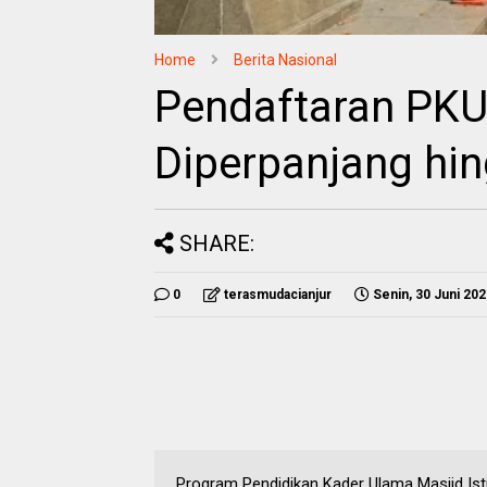
Home
Berita Nasional
Pendaftaran PKUM
Diperpanjang hin
SHARE:
0
terasmudacianjur
Senin, 30 Juni 20
Program Pendidikan Kader Ulama Masjid Is