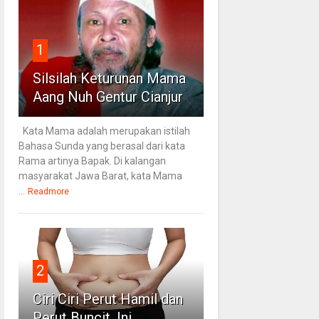
1
Silsilah Keturunan Mama
Aang Nuh Gentur Cianjur
Kata Mama adalah merupakan istilah
Bahasa Sunda yang berasal dari kata
Rama artinya Bapak. Di kalangan
masyarakat Jawa Barat, kata Mama
...
Readmore
2
Ciri Ciri Perut Hamil dan
Perut Buncit, Ini