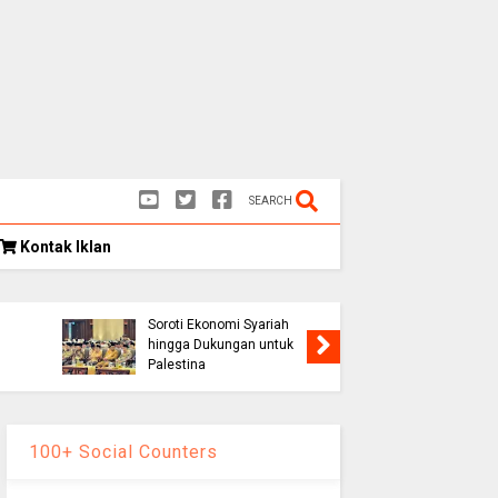
SEARCH
Kontak Iklan
Kongres Umat Islam
k
Indonesia VIII Hasilkan 12
Rekomendasi Strategis,
Soroti Ekonomi Syariah
Persib K
hingga Dukungan untuk
1-0, Lolo
Palestina
Piala Pr
100+ Social Counters