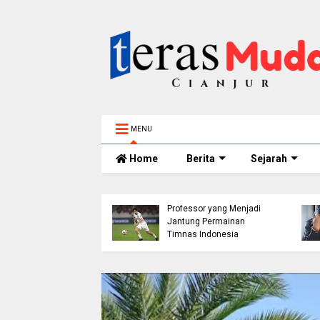
MENU
Home
Berita
Sejarah
h 5 Tahun
elam di Sungai
ur Ditemukan
Thom Haye: The
nggal, BPBD Imbau
Professor yang Menjadi
 Tua Perketat
Jantung Permainan
awasan Anak
Timnas Indonesia