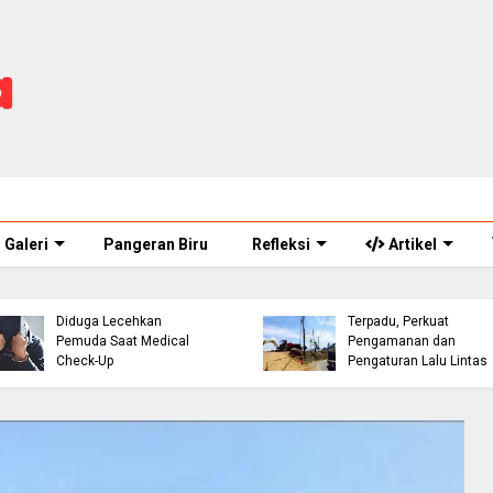
Galeri
Pangeran Biru
Refleksi
Artikel
ASN Perawat Puskesmas
Eks Warpat Jalur Punca
di Cianjur Ditahan Polisi,
Akan Disulap Jadi Pos
Diduga Lecehkan
Terpadu, Perkuat
Pemuda Saat Medical
Pengamanan dan
Check-Up
Pengaturan Lalu Lintas