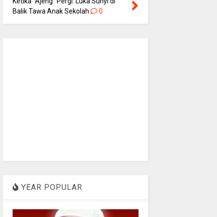
Ketika “Ajeng” Pergi: Luka Sunyi di
Balik Tawa Anak Sekolah
0
YEAR POPULAR