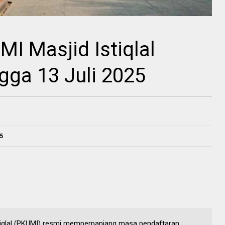
I Masjid Istiqlal
gga 13 Juli 2025
25
tiqlal (PKUMI) resmi memperpanjang masa pendaftaran