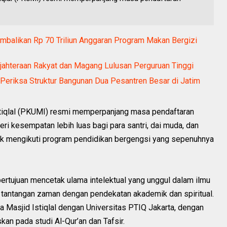
balikan Rp 70 Triliun Anggaran Program Makan Bergizi
ahteraan Rakyat dan Magang Lulusan Perguruan Tinggi
Periksa Struktur Bangunan Dua Pesantren Besar di Jatim
tiqlal (PKUMI) resmi memperpanjang masa pendaftaran
ri kesempatan lebih luas bagi para santri, dai muda, dan
tuk mengikuti program pendidikan bergengsi yang sepenuhnya
tujuan mencetak ulama intelektual yang unggul dalam ilmu
 tantangan zaman dengan pendekatan akademik dan spiritual.
a Masjid Istiqlal dengan Universitas PTIQ Jakarta, dengan
kan pada studi Al-Qur’an dan Tafsir.