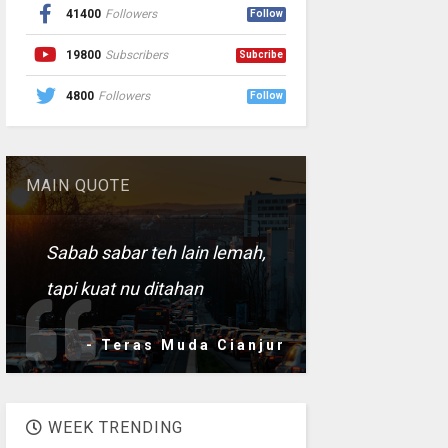
41400
Followers
Follow
19800
Subscribers
Subcribe
4800
Followers
Follow
MAIN QUOTE
Sabab sabar teh lain lemah,
tapi kuat nu ditahan
- Teras Muda Cianjur
WEEK TRENDING