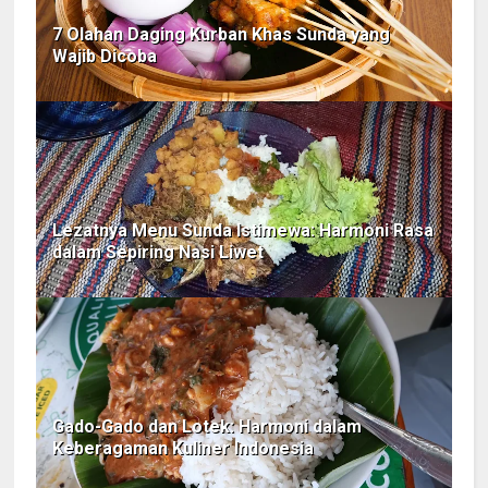
7 Olahan Daging Kurban Khas Sunda yang
Wajib Dicoba
Lezatnya Menu Sunda Istimewa: Harmoni Rasa
dalam Sepiring Nasi Liwet
Gado-Gado dan Lotek: Harmoni dalam
Keberagaman Kuliner Indonesia