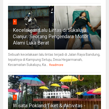
4
Kecelakaan Lalu Lintas di Sukaluyu
Cianjur: Seorang Pengendara Motor
Alami Luka Berat
Sebuah kecelakaan lalu lintas terjadi di Jalan Raya Bandung,
tepatnya di Kampung Setuju, Desa Hegarmanah,
Kecamatan Sukaluyu, Ka...
Readmore
5
Wisata Pokland Tiket & Aktivitas -