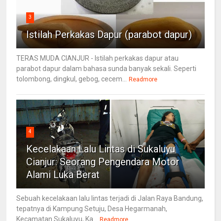
3
Istilah Perkakas Dapur (parabot dapur)
TERAS MUDA CIANJUR - Istilah perkakas dapur atau
parabot dapur dalam bahasa sunda banyak sekali. Seperti
tolombong, dingkul, gebog, cecem...
Readmore
4
Kecelakaan Lalu Lintas di Sukaluyu
Cianjur: Seorang Pengendara Motor
Alami Luka Berat
Sebuah kecelakaan lalu lintas terjadi di Jalan Raya Bandung,
tepatnya di Kampung Setuju, Desa Hegarmanah,
Kecamatan Sukaluyu, Ka...
Readmore