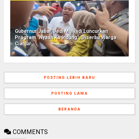
Gubernur Jabar Dedi Mulyadi Luncurkan
Program "Nyaah Ka Indung", Diserbu Warga
Cianjur
POSTING LEBIH BARU
POSTING LAMA
BERANDA
COMMENTS