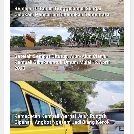
Remaja 16 Tahun Tenggelam di Sungai
Cisokan, Pencarian Dihentikan Sementara
Setelah Sempat Ditutup, Alun-Alun Cianjur
Kembali Dibuka untuk Umum Mulai 12 April
2025
Kemacetan Kembali Warnai Jalur Puncak
Cipanas, Angkot Ngetem Jadi Biang Kerok