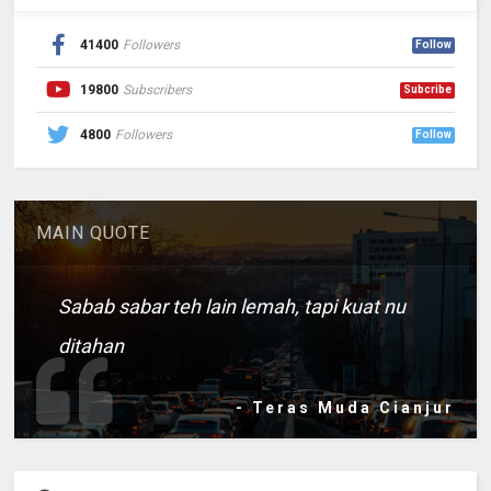
41400
Followers
Follow
19800
Subscribers
Subcribe
4800
Followers
Follow
MAIN QUOTE
Sabab sabar teh lain lemah, tapi kuat nu
ditahan
- Teras Muda Cianjur