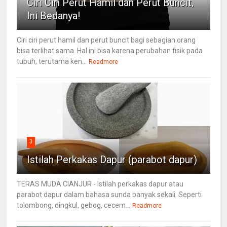
Ciri Ciri Perut Hamil dan Perut Buncit,
Ini Bedanya!
Ciri ciri perut hamil dan perut buncit bagi sebagian orang
bisa terlihat sama. Hal ini bisa karena perubahan fisik pada
tubuh, terutama ken...
Readmore
3
Istilah Perkakas Dapur (parabot dapur)
TERAS MUDA CIANJUR - Istilah perkakas dapur atau
parabot dapur dalam bahasa sunda banyak sekali. Seperti
tolombong, dingkul, gebog, cecem...
Readmore