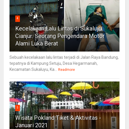
4
Kecelakaan Lalu Lintas di Sukaluyu
Cianjur: Seorang Pengendara Motor
Alami Luka Berat
Sebuah kecelakaan lalu lintas terjadi di Jalan Raya Bandung,
tepatnya di Kampung Setuju, Desa Hegarmanah,
Kecamatan Sukaluyu, Ka...
Readmore
5
Wisata Pokland Tiket & Aktivitas -
Januari 2021