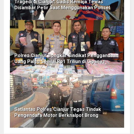
Tragedi di Cianjur: Gadis Remaja Tewas
Disambar Petir Saat Menggunakan Ponsel
Polres Cianjur Bongkar Sindikat Penggandaan
Uang Palsu Senilai Rp1 Triliun di Cipanas
Satlantas Polres Cianjur Tegas Tindak
Pengendara Motor Berknalpot Brong