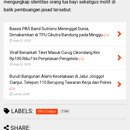
mengungkap identitas orang tua bayi sekaligus motif di
balik pembuangan jasad tersebut.
Bassis PAS Band Sutrisno Meninggal Dunia,
Dimakamkan di TPU Cikutra Bandung pada Minggu
0
Aug 01, 2026
Viral! Benarkah Tiket Masuk Curug Cikondang Kini
Rp100 Ribu? Ini Penjelasan Pengelola
0
Aug 01, 2026
Buruh Bangunan Alami Kecelakaan di Jalur Jonggol
Cianjur, Telepon 110 Berujung Tawaran Kerja dari Polres
0
Jul 30, 2026
LABELS:
Info Cianjur
1164
SHARE: