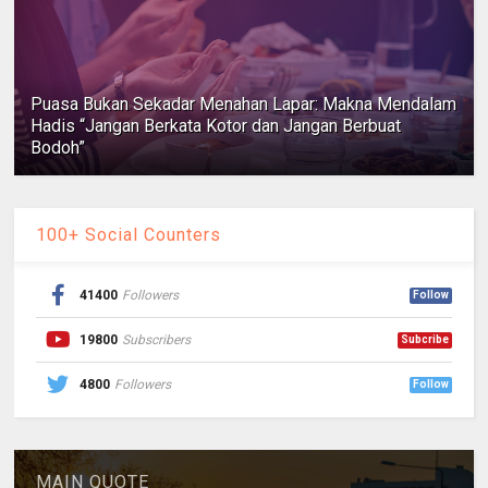
Puasa Bukan Sekadar Menahan Lapar: Makna Mendalam
Hadis “Jangan Berkata Kotor dan Jangan Berbuat
Bodoh”
100+ Social Counters
41400
Followers
Follow
19800
Subscribers
Subcribe
4800
Followers
Follow
MAIN QUOTE