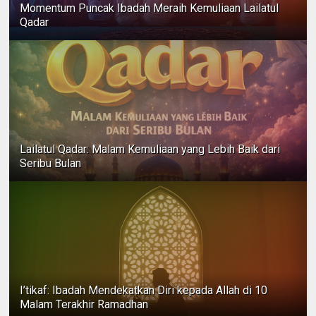
Momentum Puncak Ibadah Meraih Kemuliaan Lailatul
Qadar
Lailatul Qadar: Malam Kemuliaan yang Lebih Baik dari
Seribu Bulan
I’tikaf: Ibadah Mendekatkan Diri kepada Allah di 10
Malam Terakhir Ramadhan