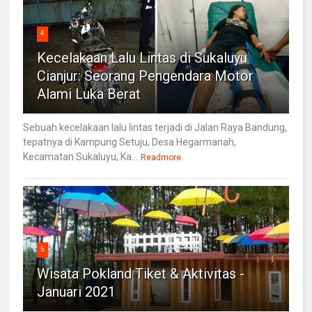
4
Kecelakaan Lalu Lintas di Sukaluyu
Cianjur: Seorang Pengendara Motor
Alami Luka Berat
Sebuah kecelakaan lalu lintas terjadi di Jalan Raya Bandung,
tepatnya di Kampung Setuju, Desa Hegarmanah,
Kecamatan Sukaluyu, Ka...
Readmore
5
Wisata Pokland Tiket & Aktivitas -
Januari 2021