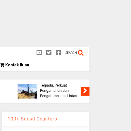
SEARCH
Kontak Iklan
Kongres
as
Eks Warpat Jalur Puncak
Indonesia
,
Akan Disulap Jadi Pos
Rekomend
Terpadu, Perkuat
Soroti E
Pengamanan dan
hingga D
Pengaturan Lalu Lintas
Palestin
100+ Social Counters