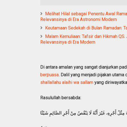
Melihat Hilal sebagai Penentu Awal Rama
Relevansinya di Era Astronomi Modern
Keutamaan Sedekah di Bulan Ramadan: Ta
Malam Kemuliaan: Tafsir dan Hikmah QS. 
Relevansinya di Era Modern
Di antara amalan yang sangat dianjurkan pa
berpuasa
. Dalil yang menjadi pijakan utam
shallallahu alaihi wa sallam
yang diriwayatk
Rasulullah bersabda:
ِثْلُ أَجْرِهِ، غَيْرَ أَنَّهُ لَا يَنْقُصُ مِنْ أَجْرِ الصَّائِمِ شَيْئًا