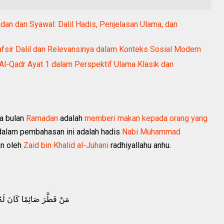
dan dan Syawal: Dalil Hadis, Penjelasan Ulama, dan
fsir Dalil dan Relevansinya dalam Konteks Sosial Modern
Al-Qadr Ayat 1 dalam Perspektif Ulama Klasik dan
da bulan
Ramadan
adalah
memberi makan kepada orang yang
a dalam pembahasan ini adalah hadis
Nabi Muhammad
an oleh
Zaid bin Khalid al-Juhani
radhiyallahu anhu.
مَنْ فَطَّرَ صَائِمًا كَانَ لَهُ م