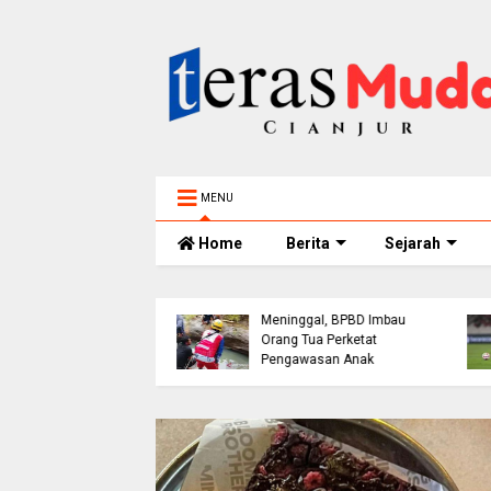
MENU
Home
Berita
Sejarah
Bocah 5 Tahun
h Bangunan Alami
Tenggelam di Sungai
akaan di Jalur
Cianjur Ditemukan
ol Cianjur, Telepon
Meninggal, BPBD Imbau
erujung Tawaran
Orang Tua Perketat
 dari Polres
Pengawasan Anak