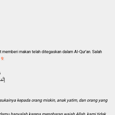
rit memberi makan telah ditegaskan dalam Al-Qur’an. Salah
 9
:
و
إِنَّ
kainya kepada orang miskin, anak yatim, dan orang yang
mu hanyalah karena mengharap wajah Allah, kami tidak