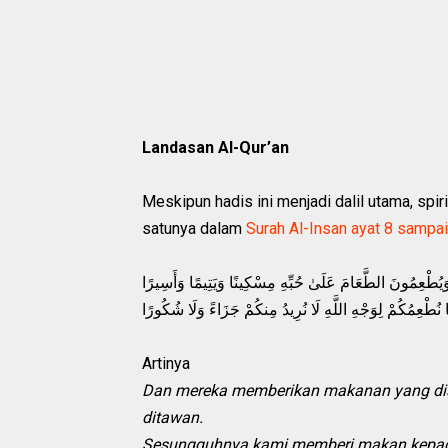
Landasan Al-Qur’an
Meskipun hadis ini menjadi dalil utama, spi
satunya dalam
Surah Al-Insan ayat 8 sampai
َيُطْعِمُونَ الطَّعَامَ عَلَىٰ حُبِّهِ مِسْكِينًا وَيَتِيمًا وَأَسِيرًا
مَا نُطْعِمُكُمْ لِوَجْهِ اللَّهِ لَا نُرِيدُ مِنكُمْ جَزَاءً وَلَا شُكُورًا
Artinya
Dan mereka memberikan makanan yang disu
ditawan.
Sesungguhnya kami memberi makan kepada