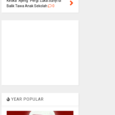
Ketika “Ajeng” Pergi: Luka Sunyi di
Balik Tawa Anak Sekolah
0
YEAR POPULAR