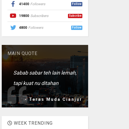
41400
Followers
Follow
19800
Subscribers
Subcribe
4800
Followers
Follow
MAIN QUOTE
Sabab sabar teh lain lemah,
tapi kuat nu ditahan
- Teras Muda Cianjur
WEEK TRENDING