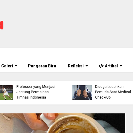
Galeri
Pangeran Biru
Refleksi
Artikel
ASN Perawat Puskesm
Thom Haye: The
di Cianjur Ditahan Polisi
Professor yang Menjadi
Diduga Lecehkan
Jantung Permainan
Pemuda Saat Medical
Timnas Indonesia
Check-Up