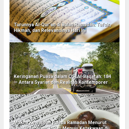
Turunnya Al-Qur’an di Bulan Ramadan: Tafsir,
Hikmah, dan Relevansinya Hari Ini
Keringanan Puasa dalam QS. Al-Baqarah: 184
— Antara Syariat dan Realitas Kontemporer
Makna Kewajiban Puasa Ramadan Menurut
QS. Al-Baqarah: 183 — Menuju Ketakwaan di