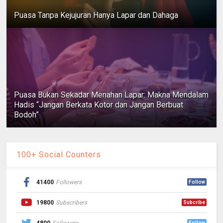
Puasa Tanpa Kejujuran Hanya Lapar dan Dahaga
Puasa Bukan Sekadar Menahan Lapar: Makna Mendalam
Hadis “Jangan Berkata Kotor dan Jangan Berbuat
Bodoh”
100+ Social Counters
41400
Followers
Follow
19800
Subscribers
Subcribe
4800
Followers
Follow