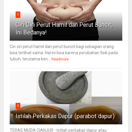
2
Ciri Ciri Perut Hamil dan Perut Buncit,
Ini Bedanya!
Ciri ciri perut hamil dan perut buncit bagi sebagian orang
bisa terlihat sama. Hal ini bisa karena perubahan fisik pada
tubuh, terutama ken...
Readmore
3
Istilah Perkakas Dapur (parabot dapur)
TERAS MUDA CIANJUR - Istilah perkakas dapur atau