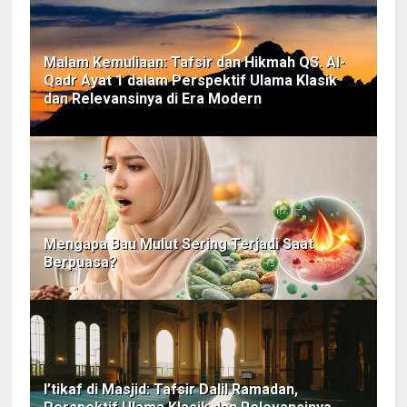
Malam Kemuliaan: Tafsir dan Hikmah QS. Al-
Qadr Ayat 1 dalam Perspektif Ulama Klasik
dan Relevansinya di Era Modern
Mengapa Bau Mulut Sering Terjadi Saat
Berpuasa?
I’tikaf di Masjid: Tafsir Dalil Ramadan,