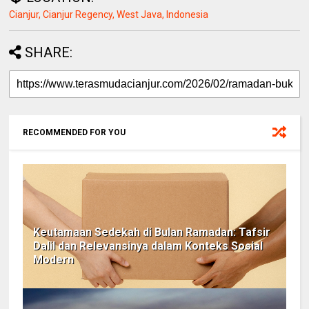
Cianjur, Cianjur Regency, West Java, Indonesia
SHARE:
RECOMMENDED FOR YOU
Keutamaan Sedekah di Bulan Ramadan: Tafsir
Dalil dan Relevansinya dalam Konteks Sosial
Modern