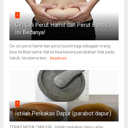
2
Ciri Ciri Perut Hamil dan Perut Buncit,
Ini Bedanya!
Ciri ciri perut hamil dan perut buncit bagi sebagian orang
bisa terlihat sama. Hal ini bisa karena perubahan fisik pada
tubuh, terutama ken...
Readmore
3
Istilah Perkakas Dapur (parabot dapur)
TERAS MUDA CIANJUR - Istilah perkakas dapur atau