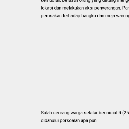
kemudian, belasan orang yang datang meng
lokasi dan melakukan aksi penyerangan. Pa
perusakan terhadap bangku dan meja warun
Salah seorang warga sekitar berinisial R (2
didahului persoalan apa pun.