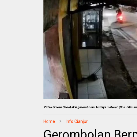
Video Screen Shoot aksi gerombolan budaya melekat. (Dok. Istimew
Home
Info Cianjur
Gerombolan Ber