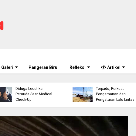
Galeri
Pangeran Biru
Refleksi
Artikel
ASN Perawat Puskesmas
Eks Warpat Jalur Punca
di Cianjur Ditahan Polisi,
Akan Disulap Jadi Pos
Diduga Lecehkan
Terpadu, Perkuat
Pemuda Saat Medical
Pengamanan dan
Check-Up
Pengaturan Lalu Lintas