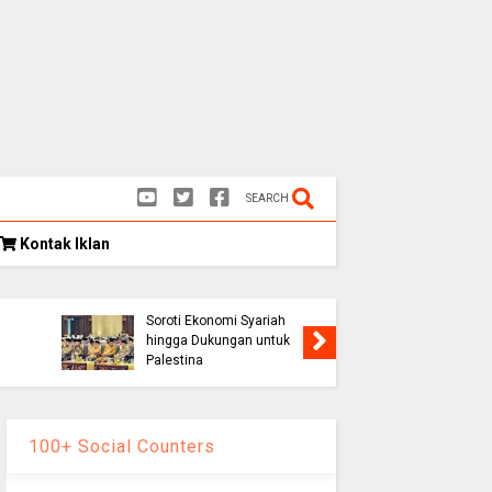
SEARCH
Kontak Iklan
Kongres Umat Islam
k
Indonesia VIII Hasilkan 12
Rekomendasi Strategis,
Soroti Ekonomi Syariah
Persib K
hingga Dukungan untuk
1-0, Lolo
Palestina
Piala Pr
100+ Social Counters