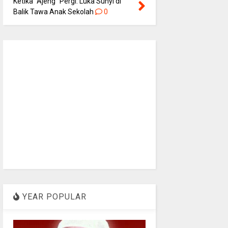
Ketika “Ajeng” Pergi: Luka Sunyi di
Balik Tawa Anak Sekolah
0
YEAR POPULAR