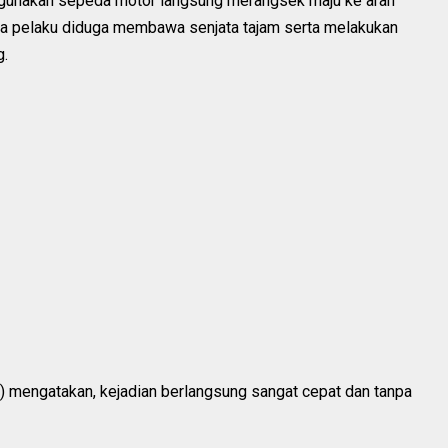
gunakan sepeda motor langsung merangsek maju ke arah
ra pelaku diduga membawa senjata tajam serta melakukan
g.
5) mengatakan, kejadian berlangsung sangat cepat dan tanpa