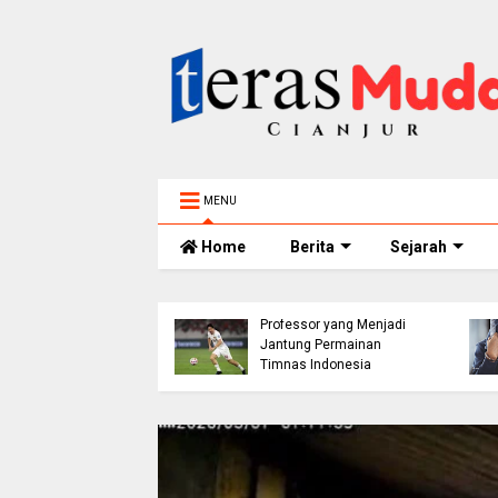
MENU
Home
Berita
Sejarah
h 5 Tahun
elam di Sungai
ur Ditemukan
Thom Haye: The
nggal, BPBD Imbau
Professor yang Menjadi
 Tua Perketat
Jantung Permainan
awasan Anak
Timnas Indonesia