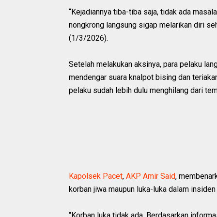
“Kejadiannya tiba-tiba saja, tidak ada mas
nongkrong langsung sigap melarikan diri seh
(1/3/2026).
Setelah melakukan aksinya, para pelaku la
mendengar suara knalpot bising dan teriaka
pelaku sudah lebih dulu menghilang dari tem
Kapolsek Pacet
,
AKP Amir Said
, membenark
korban jiwa maupun luka-luka dalam insiden 
“Korban luka tidak ada. Berdasarkan informa