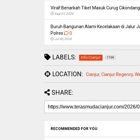
Viral! Benarkah Tiket Masuk Curug Cikondang 
Aug 01, 2026
Buruh Bangunan Alami Kecelakaan di Jalur Jo
Polres
0
Jul 30, 2026
LABELS:
Info Cianjur
1164
LOCATION:
Cianjur, Cianjur Regency, W
SHARE:
RECOMMENDED FOR YOU