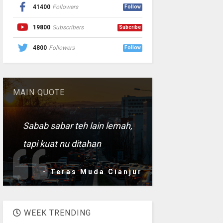
41400
Followers
Follow
19800
Subscribers
Subcribe
4800
Followers
Follow
MAIN QUOTE
Sabab sabar teh lain lemah,
tapi kuat nu ditahan
- Teras Muda Cianjur
WEEK TRENDING