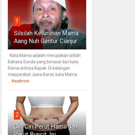
1
Silsilah Keturunan Mama
Aang Nuh Gentur Cianjur
Kata Mama adalah merupakan istilah
Bahasa Sunda yang berasal dari kata
Rama artinya Bapak. Di kalangan
masyarakat Jawa Barat, kata Mama
...
Readmore
2
Ciri Ciri Perut Hamil dan
Perut Buncit, Ini