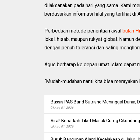
dilaksanakan pada hari yang sama. Kami memu
berdasarkan informasi hilal yang terlihat di
Perbedaan metode penentuan awal
bulan Hi
lokal, hisab, maupun rukyat global. Namun d
dengan penuh toleransi dan saling menghorm
Agus berharap ke depan umat Islam dapat me
“Mudah-mudahan nanti kita bisa merayakan Id
Bassis PAS Band Sutrisno Meninggal Dunia,
Aug 01, 2026
Viral! Benarkah Tiket Masuk Curug Cikondang 
Aug 01, 2026
Buruh Bangunan Alami Kecelakaan di Jalur Jo