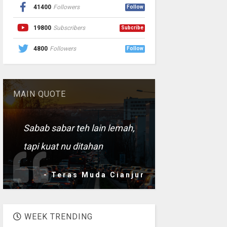
41400
Followers
Follow
19800
Subscribers
Subcribe
4800
Followers
Follow
MAIN QUOTE
Sabab sabar teh lain lemah,
tapi kuat nu ditahan
- Teras Muda Cianjur
WEEK TRENDING