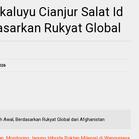
aluyu Cianjur Salat Id
asarkan Rukyat Global
026
ih Awal, Berdasarkan Rukyat Global dari Afghanistan
, Monitoring Jagung Hibrida Poktan Milenial di Wangunjaya