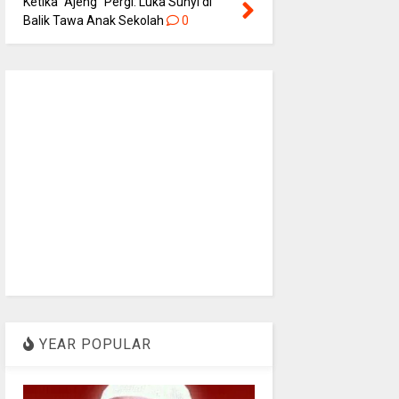
Ketika “Ajeng” Pergi: Luka Sunyi di
Balik Tawa Anak Sekolah
0
YEAR POPULAR