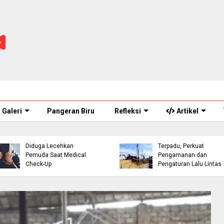
Galeri
Pangeran Biru
Refleksi
Artikel
ASN Perawat Puskesmas
Eks Warpat Jalur Punca
di Cianjur Ditahan Polisi,
Akan Disulap Jadi Pos
Diduga Lecehkan
Terpadu, Perkuat
Pemuda Saat Medical
Pengamanan dan
Check-Up
Pengaturan Lalu Lintas