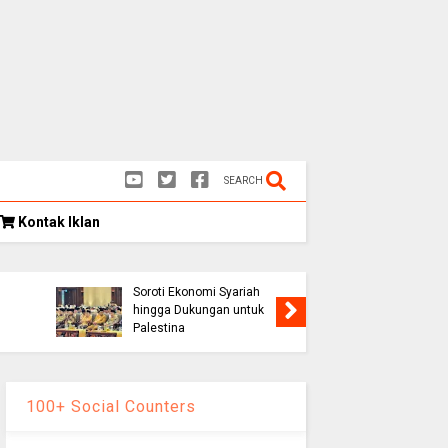
SEARCH
Kontak Iklan
Kongres Umat Islam
k
Indonesia VIII Hasilkan 12
Rekomendasi Strategis,
Soroti Ekonomi Syariah
Persib K
hingga Dukungan untuk
1-0, Lolo
Palestina
Piala Pr
100+ Social Counters