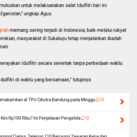
tuskan untuk melaksanakan salat Idulfitri hari ini
 Afganistan," ungkap Agus.
jriah
memang sering terjadi di Indonesia, baik melalui rukyat
emikian, masyarakat di Sukaluyu tetap menjalankan ibadah
ati.
rayakan Idulfitri secara serentak tanpa perbedaan waktu.
ulfitri di waktu yang bersamaan,” tutupnya.
 Dimakamkan di TPU Cikutra Bandung pada Minggu
0
Kini Rp100 Ribu? Ini Penjelasan Pengelola
0
nggol Cianjur, Telepon 110 Berujung Tawaran Kerja dari