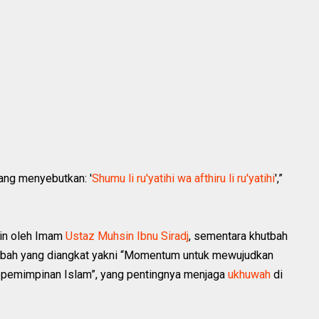
ang menyebutkan: '
Shumu li ru'yatihi wa afthiru li ru'yatihi
',”
pin oleh Imam
Ustaz Muhsin Ibnu Siradj
, sementara khutbah
tbah yang diangkat yakni “Momentum untuk mewujudkan
epemimpinan Islam”, yang pentingnya menjaga
ukhuwah
di