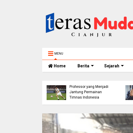
MENU
Home
Berita
Sejarah
h 5 Tahun
elam di Sungai
ur Ditemukan
Thom Haye: The
nggal, BPBD Imbau
Professor yang Menjadi
 Tua Perketat
Jantung Permainan
awasan Anak
Timnas Indonesia