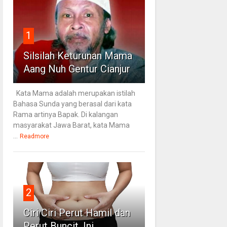
1
Silsilah Keturunan Mama
Aang Nuh Gentur Cianjur
Kata Mama adalah merupakan istilah
Bahasa Sunda yang berasal dari kata
Rama artinya Bapak. Di kalangan
masyarakat Jawa Barat, kata Mama
...
Readmore
2
Ciri Ciri Perut Hamil dan
Perut Buncit, Ini