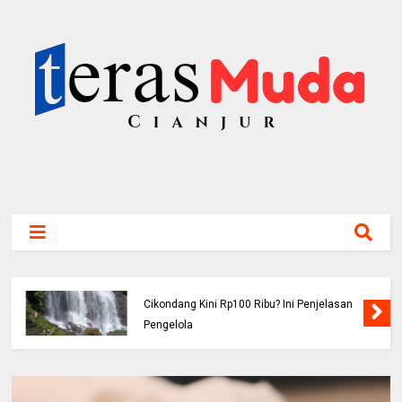
Viral! Benarkah Tiket Masuk Curug
Cikondang Kini Rp100 Ribu? Ini Penjelasan
Pengelola