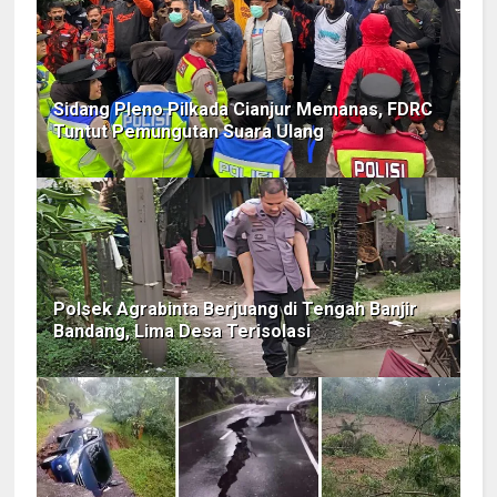
Sidang Pleno Pilkada Cianjur Memanas, FDRC
Tuntut Pemungutan Suara Ulang
Polsek Agrabinta Berjuang di Tengah Banjir
Bandang, Lima Desa Terisolasi