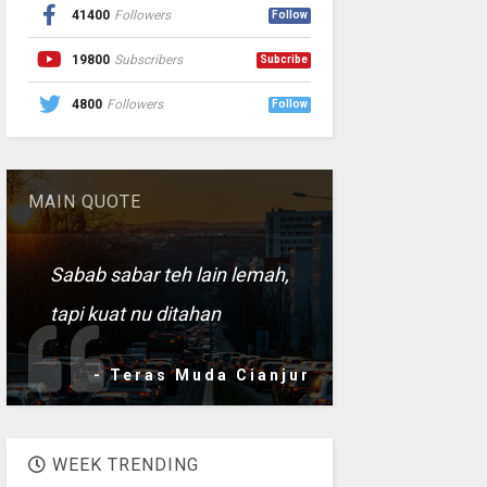
41400
Followers
Follow
19800
Subscribers
Subcribe
4800
Followers
Follow
MAIN QUOTE
Sabab sabar teh lain lemah,
tapi kuat nu ditahan
- Teras Muda Cianjur
WEEK TRENDING