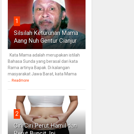
1
Silsilah Keturunan Mama
Aang Nuh Gentur Cianjur
Kata Mama adalah merupakan istilah
Bahasa Sunda yang berasal dari kata
Rama artinya Bapak. Di kalangan
masyarakat Jawa Barat, kata Mama
...
Readmore
2
Ciri Ciri Perut Hamil dan
Perut Buncit, Ini