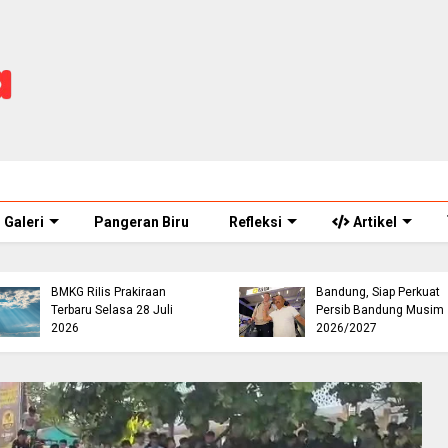
Galeri
Pangeran Biru
Refleksi
Artikel
Buruh Bangunan Alami
Viral! Benarkah Tiket
Kecelakaan di Jalur
Masuk Curug Cikondang
Jonggol Cianjur, Telepo
Kini Rp100 Ribu? Ini
110 Berujung Tawaran
Penjelasan Pengelola
Kerja dari Polres