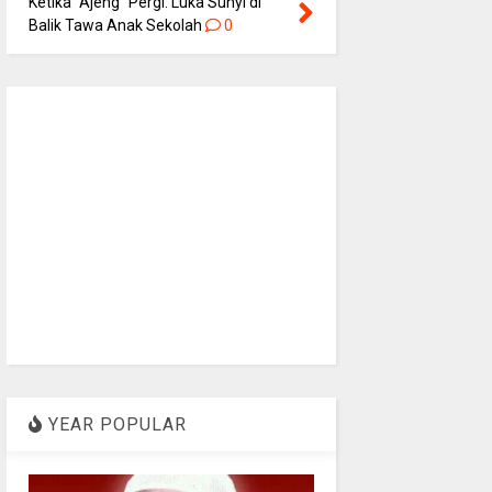
Ketika “Ajeng” Pergi: Luka Sunyi di
Balik Tawa Anak Sekolah
0
YEAR POPULAR