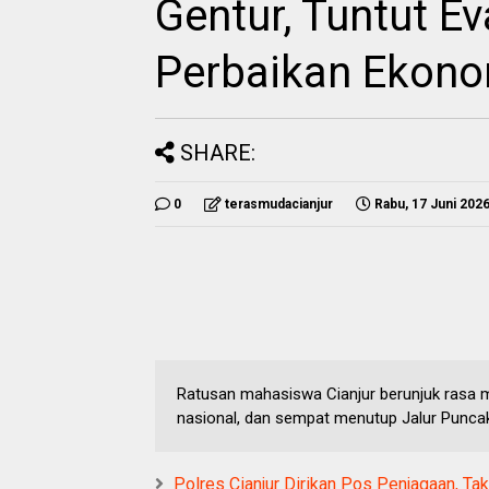
Gentur, Tuntut E
Perbaikan Ekono
SHARE:
0
terasmudacianjur
Rabu, 17 Juni 202
Ratusan mahasiswa Cianjur berunjuk rasa 
nasional, dan sempat menutup Jalur Punca
Polres Cianjur Dirikan Pos Penjagaan, Ta