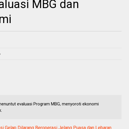
valuasi MBG dan
mi
6
menuntut evaluasi Program MBG, menyoroti ekonomi
k.
ksi Gelap Dilarang Beroperasi Jelang Puasa dan Lebaran