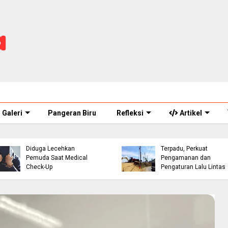
Galeri
Pangeran Biru
Refleksi
Artikel
ASN Perawat Puskesmas
Eks Warpat Jalur Punca
di Cianjur Ditahan Polisi,
Akan Disulap Jadi Pos
Diduga Lecehkan
Terpadu, Perkuat
Pemuda Saat Medical
Pengamanan dan
Check-Up
Pengaturan Lalu Lintas