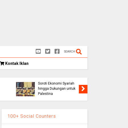
SEARCH
Kontak Iklan
Kongres Umat Islam
k
Indonesia VIII Hasilkan 12
Rekomendasi Strategis,
Soroti Ekonomi Syariah
Persib K
hingga Dukungan untuk
1-0, Lolo
Palestina
Piala Pr
100+ Social Counters