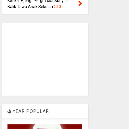
Ketika “Ajeng” Pergi: Luka Sunyi di
Balik Tawa Anak Sekolah
0
YEAR POPULAR