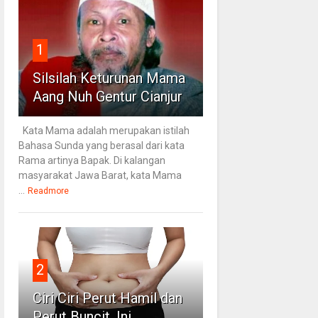
1
Silsilah Keturunan Mama
Aang Nuh Gentur Cianjur
Kata Mama adalah merupakan istilah
Bahasa Sunda yang berasal dari kata
Rama artinya Bapak. Di kalangan
masyarakat Jawa Barat, kata Mama
...
Readmore
2
Ciri Ciri Perut Hamil dan
Perut Buncit, Ini