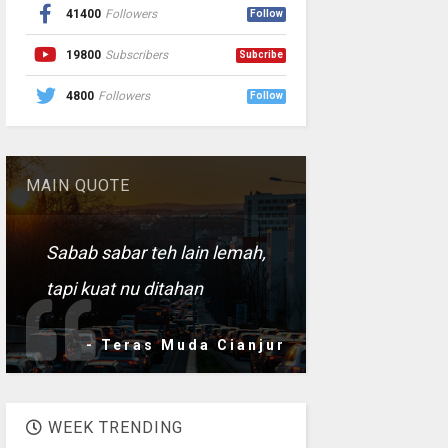
41400
Followers
Follow
19800
Subscribers
Subcribe
4800
Followers
Follow
MAIN QUOTE
Sabab sabar teh lain lemah,
tapi kuat nu ditahan
- Teras Muda Cianjur
WEEK TRENDING