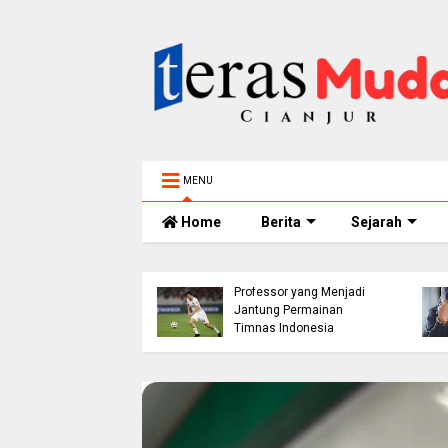
MENU
Home
Berita
Sejarah
h 5 Tahun
elam di Sungai
ur Ditemukan
Thom Haye: The
nggal, BPBD Imbau
Professor yang Menjadi
 Tua Perketat
Jantung Permainan
awasan Anak
Timnas Indonesia