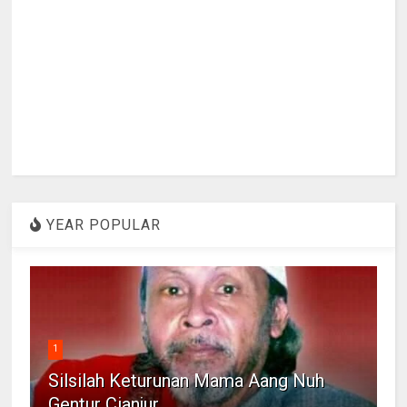
YEAR POPULAR
1
Silsilah Keturunan Mama Aang Nuh
Gentur Cianjur