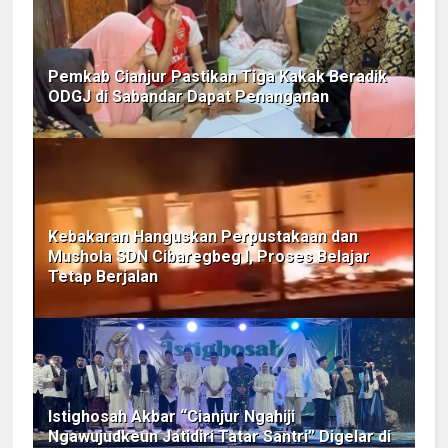
Pemkab Cianjur Pastikan Tiga Kakak Beradik
ODGJ di Sabandar Dapat Penanganan
Kebakaran Hanguskan Perpustakaan dan
Mushola SDN Cibaregbeg I, Proses Belajar
Tetap Berjalan
Istighosah Akbar “Cianjur Ngahiji
Ngawujudkeun Jatidiri Tatar Santri” Digelar di