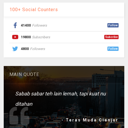
100+ Social Counters
41400
Followers
Follow
19800
Subscribers
Subcribe
4800
Followers
Follow
MAIN QUOTE
Sabab sabar teh lain lemah, tapi kuat nu
ditahan
- Teras Muda Cianjur