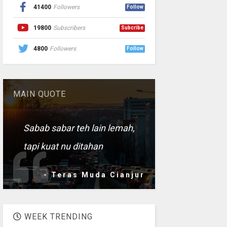
41400
Followers
Follow
19800
Subscribers
Subcribe
4800
Followers
Follow
MAIN QUOTE
Sabab sabar teh lain lemah,
tapi kuat nu ditahan
- Teras Muda Cianjur
WEEK TRENDING