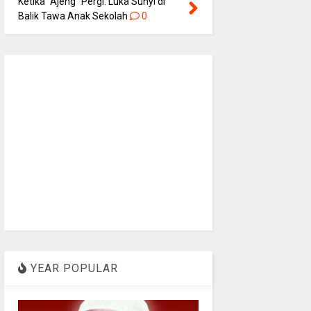
Ketika “Ajeng” Pergi: Luka Sunyi di
Balik Tawa Anak Sekolah
0
YEAR POPULAR