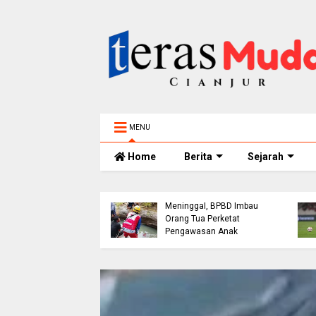
MENU
Home
Berita
Sejarah
Bocah 5 Tahun
h Bangunan Alami
Tenggelam di Sungai
akaan di Jalur
Cianjur Ditemukan
ol Cianjur, Telepon
Meninggal, BPBD Imbau
erujung Tawaran
Orang Tua Perketat
 dari Polres
Pengawasan Anak