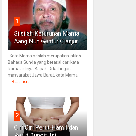
1
Silsilah Keturunan Mama
Aang Nuh Gentur Cianjur
Kata Mama adalah merupakan istilah
Bahasa Sunda yang berasal dari kata
Rama artinya Bapak. Di kalangan
masyarakat Jawa Barat, kata Mama
...
Readmore
2
Ciri Ciri Perut Hamil dan
Perut Buncit, Ini