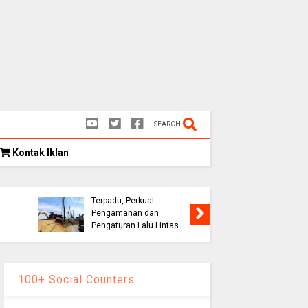
SEARCH
Kontak Iklan
Kongres
as
Eks Warpat Jalur Puncak
Indonesia
,
Akan Disulap Jadi Pos
Rekomend
Terpadu, Perkuat
Soroti E
Pengamanan dan
hingga D
Pengaturan Lalu Lintas
Palestin
100+ Social Counters