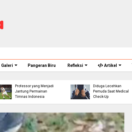
Galeri
Pangeran Biru
Refleksi
Artikel
ASN Perawat Puskesm
Thom Haye: The
di Cianjur Ditahan Polisi
Professor yang Menjadi
Diduga Lecehkan
Jantung Permainan
Pemuda Saat Medical
Timnas Indonesia
Check-Up