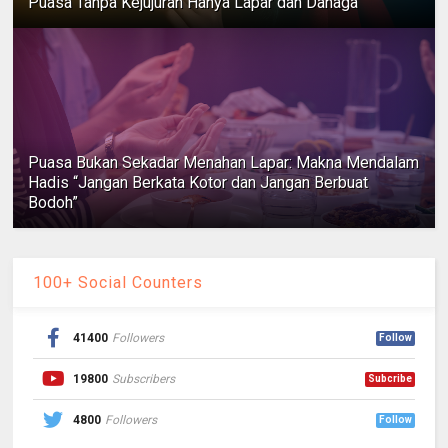
Puasa Tanpa Kejujuran Hanya Lapar dan Dahaga
Puasa Bukan Sekadar Menahan Lapar: Makna Mendalam
Hadis “Jangan Berkata Kotor dan Jangan Berbuat
Bodoh”
100+ Social Counters
41400
Followers
Follow
19800
Subscribers
Subcribe
4800
Followers
Follow