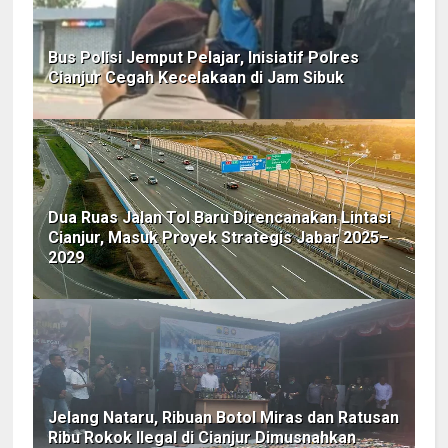
Bus Polisi Jemput Pelajar, Inisiatif Polres
Cianjur Cegah Kecelakaan di Jam Sibuk
Dua Ruas Jalan Tol Baru Direncanakan Lintasi
Cianjur, Masuk Proyek Strategis Jabar 2025–
2029
Jelang Nataru, Ribuan Botol Miras dan Ratusan
Ribu Rokok Ilegal di Cianjur Dimusnahkan