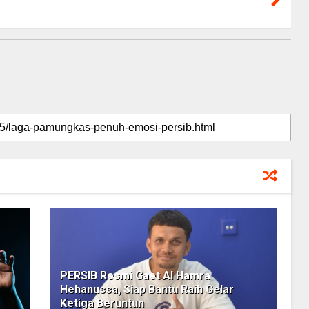
PERSIB Resmi Gaet Al Hamra
Hehanussa, Siap Bantu Raih Gelar
Ketiga Beruntun