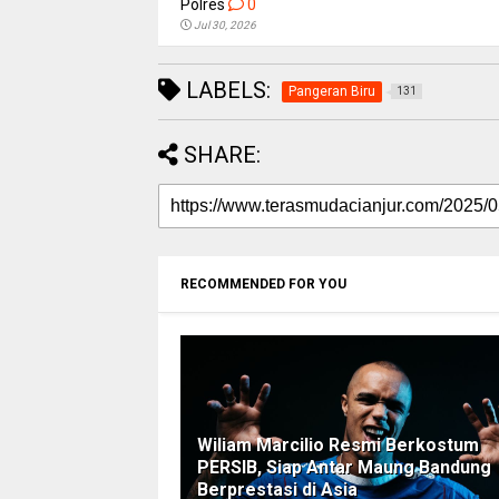
Polres
0
Jul 30, 2026
LABELS:
Pangeran Biru
131
SHARE:
RECOMMENDED FOR YOU
Wiliam Marcilio Resmi Berkostum
PERSIB, Siap Antar Maung Bandung
Berprestasi di Asia