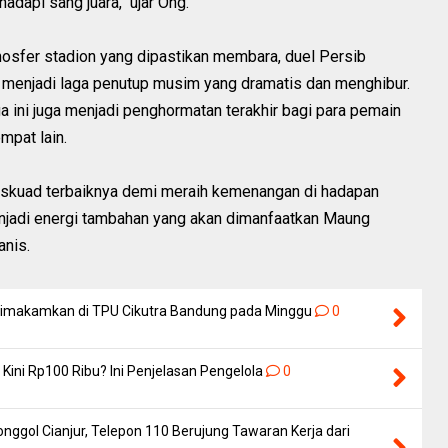
dapi sang juara," ujar Ong.
mosfer stadion yang dipastikan membara, duel Persib
n menjadi laga penutup musim yang dramatis dan menghibur.
ga ini juga menjadi penghormatan terakhir bagi para pemain
mpat lain.
n skuad terbaiknya demi meraih kemenangan di hadapan
njadi energi tambahan yang akan dimanfaatkan Maung
nis.
 Dimakamkan di TPU Cikutra Bandung pada Minggu
0
Kini Rp100 Ribu? Ini Penjelasan Pengelola
0
nggol Cianjur, Telepon 110 Berujung Tawaran Kerja dari