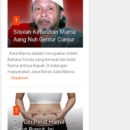
1
Silsilah Keturunan Mama
Aang Nuh Gentur Cianjur
Kata Mama adalah merupakan istilah
Bahasa Sunda yang berasal dari kata
Rama artinya Bapak. Di kalangan
masyarakat Jawa Barat, kata Mama
...
Readmore
2
Ciri Ciri Perut Hamil dan
Perut Buncit, Ini