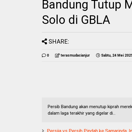
Bandung Tutup M
Solo di GBLA
SHARE:
0
terasmudacianjur
Sabtu, 24 Mei 202
Persib Bandung akan menutup kiprah merek
dalam laga terakhir yang digelar di...
Persija vs Persib Pindah ke Samarinda, I