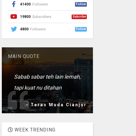
41400
Followers
Follow
19800
Subscribers
Subcribe
4800
Followers
Follow
MAIN QUOTE
Sabab sabar teh lain lemah,
tapi kuat nu ditahan
- Teras Muda Cianjur
WEEK TRENDING