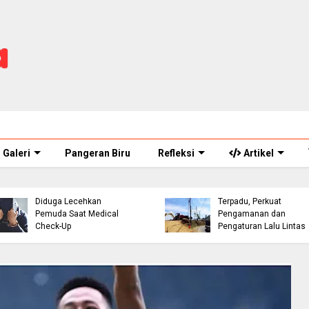
Galeri
Pangeran Biru
Refleksi
Artikel
Cuaca Cianjur Hari Ini
Didominasi Berawan,
Mariano Peralta Tiba d
BMKG Rilis Prakiraan
Bandung, Siap Perkuat
Terbaru Selasa 28 Juli
Persib Bandung Musi
2026
2026/2027