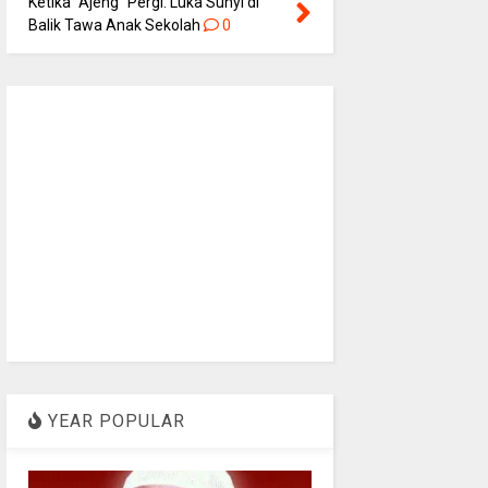
Ketika “Ajeng” Pergi: Luka Sunyi di
Balik Tawa Anak Sekolah
0
YEAR POPULAR