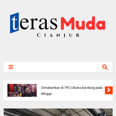
Viral! Benarkah Tiket Masuk Curug
Cikondang Kini Rp100 Ribu? Ini Penjelasan
Pengelola