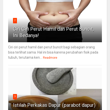
2
Ciri Ciri Perut Hamil dan Perut Buncit,
Ini Bedanya!
Ciri ciri perut hamil dan perut buncit bagi sebagian orang
bisa terlihat sama. Hal ini bisa karena perubahan fisik pada
tubuh, terutama ken...
Readmore
3
Istilah Perkakas Dapur (parabot dapur)