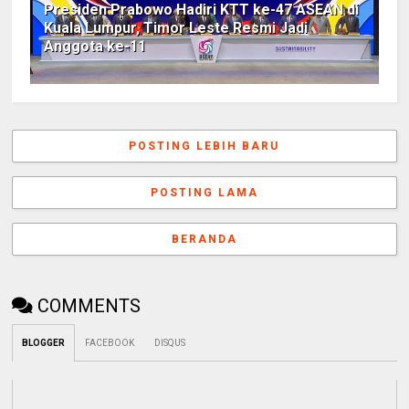
Presiden Prabowo Hadiri KTT ke-47 ASEAN di
Kuala Lumpur, Timor Leste Resmi Jadi
Anggota ke-11
POSTING LEBIH BARU
POSTING LAMA
BERANDA
COMMENTS
BLOGGER
FACEBOOK
DISQUS