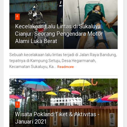
4
Kecelakaan Lalu Lintas di Sukaluyu
Cianjur: Seorang Pengendara Motor
Alami Luka Berat
Sebuah kecelakaan lalu lintas terjadi di Jalan Raya Bandung,
tepatnya di Kampung Setuju, Desa Hegarmanah,
Kecamatan Sukaluyu, Ka...
Readmore
5
Wisata Pokland Tiket & Aktivitas -
Januari 2021