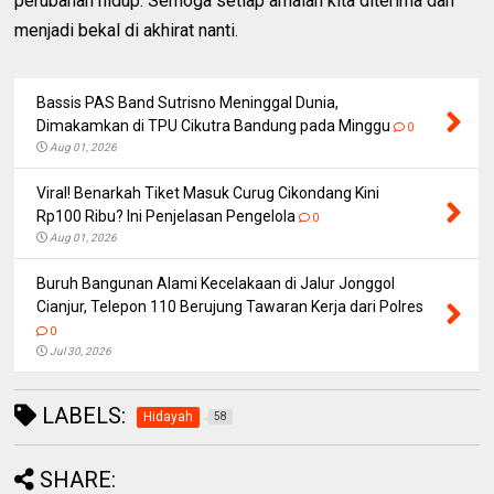
perubahan hidup. Semoga setiap amalan kita diterima dan
menjadi bekal di akhirat nanti.
Bassis PAS Band Sutrisno Meninggal Dunia,
Dimakamkan di TPU Cikutra Bandung pada Minggu
0
Aug 01, 2026
Viral! Benarkah Tiket Masuk Curug Cikondang Kini
Rp100 Ribu? Ini Penjelasan Pengelola
0
Aug 01, 2026
Buruh Bangunan Alami Kecelakaan di Jalur Jonggol
Cianjur, Telepon 110 Berujung Tawaran Kerja dari Polres
0
Jul 30, 2026
LABELS:
Hidayah
58
SHARE: