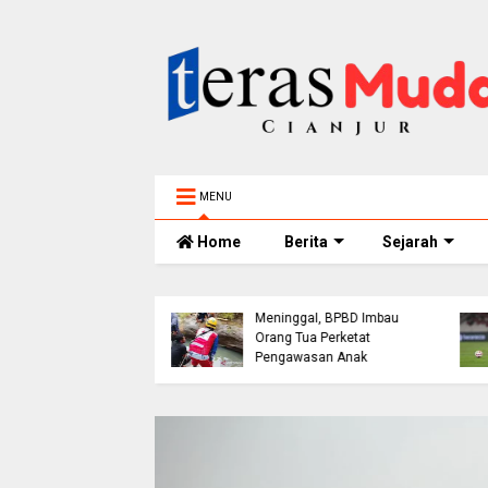
MENU
Home
Berita
Sejarah
Bocah 5 Tahun
h Bangunan Alami
Tenggelam di Sungai
akaan di Jalur
Cianjur Ditemukan
ol Cianjur, Telepon
Meninggal, BPBD Imbau
erujung Tawaran
Orang Tua Perketat
 dari Polres
Pengawasan Anak