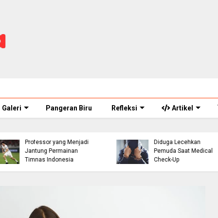
Galeri
Pangeran Biru
Refleksi
Artikel
ASN Perawat Puskesm
Thom Haye: The
di Cianjur Ditahan Polisi
Professor yang Menjadi
Diduga Lecehkan
Jantung Permainan
Pemuda Saat Medical
Timnas Indonesia
Check-Up