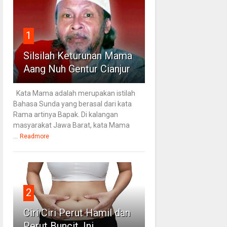
1
Silsilah Keturunan Mama
Aang Nuh Gentur Cianjur
Kata Mama adalah merupakan istilah
Bahasa Sunda yang berasal dari kata
Rama artinya Bapak. Di kalangan
masyarakat Jawa Barat, kata Mama
...
Readmore
2
Ciri Ciri Perut Hamil dan
Perut Buncit, Ini