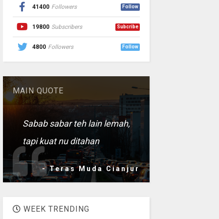
41400
Followers
Follow
19800
Subscribers
Subcribe
4800
Followers
Follow
MAIN QUOTE
Sabab sabar teh lain lemah,
tapi kuat nu ditahan
- Teras Muda Cianjur
WEEK TRENDING