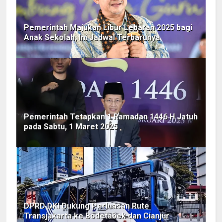
Pemerintah Majukan Libur Lebaran 2025 bagi
Anak Sekolah, Ini Jadwal Terbarunya
Pemerintah Tetapkan 1 Ramadan 1446 H Jatuh
pada Sabtu, 1 Maret 2025
DPRD DKI Dukung Perluasan Rute
Transjakarta ke Bodetabek dan Cianjur