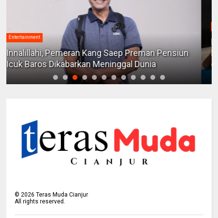
Entertainment
Lyto Pictures Garap Film Drama “People
Pleaser”, Angkat Isu Relasi Sosial yang Dekat
dengan Kehidupan Modern
©
2026
Teras Muda Cianjur
All rights reserved.