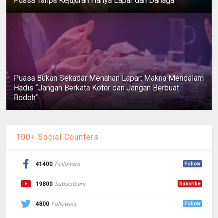
Puasa Tanpa Kejujuran Hanya Lapar dan Dahaga
Puasa Bukan Sekadar Menahan Lapar: Makna Mendalam
Hadis “Jangan Berkata Kotor dan Jangan Berbuat
Bodoh”
100+ Social Counters
41400
Followers
Follow
19800
Subscribers
Subcribe
4800
Followers
Follow