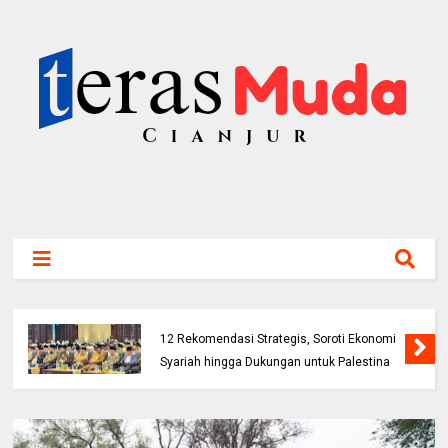
Persib Kalahkan DPMM FC 1-0, Lolos ke
Semifinal Piala Presiden 2026