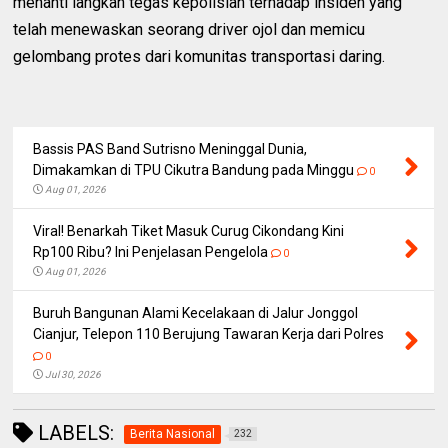
menanti langkah tegas kepolisian terhadap insiden yang
telah menewaskan seorang driver ojol dan memicu
gelombang protes dari komunitas transportasi daring.
Bassis PAS Band Sutrisno Meninggal Dunia,
Dimakamkan di TPU Cikutra Bandung pada Minggu
0
Aug 01, 2026
Viral! Benarkah Tiket Masuk Curug Cikondang Kini
Rp100 Ribu? Ini Penjelasan Pengelola
0
Aug 01, 2026
Buruh Bangunan Alami Kecelakaan di Jalur Jonggol
Cianjur, Telepon 110 Berujung Tawaran Kerja dari Polres
0
Jul 30, 2026
LABELS:
Berita Nasional
232