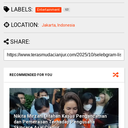
LABELS:
Entertainment
63
LOCATION:
Jakarta, Indonesia
SHARE:
RECOMMENDED FOR YOU
Nikita Mirzani Ditahan Kasus Pengancaman
dan Pemerasan Terhadap Pengusaha
Skincare Asal Cianjur