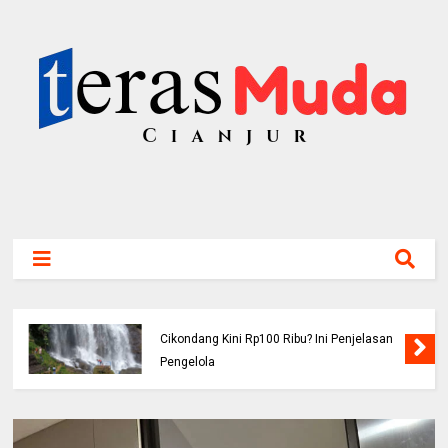
Viral! Benarkah Tiket Masuk Curug
Cikondang Kini Rp100 Ribu? Ini Penjelasan
Pengelola