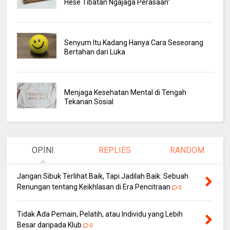
Hese Tibatan Ngajaga Perasaan"
Senyum Itu Kadang Hanya Cara Seseorang
Bertahan dari Luka
Menjaga Kesehatan Mental di Tengah
Tekanan Sosial
OPINI
REPLIES
RANDOM
Jangan Sibuk Terlihat Baik, Tapi Jadilah Baik: Sebuah
Renungan tentang Keikhlasan di Era Pencitraan
0
Tidak Ada Pemain, Pelatih, atau Individu yang Lebih
Besar daripada Klub
0