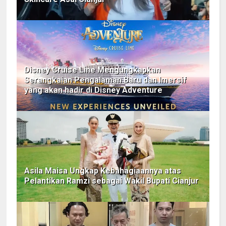
Disney Cruise Line Mengungkapkan
Serangkaian Pengalaman Baru dan Imersif
yang akan hadir di Disney Adventure
Asila Maisa Ungkap Kebahagiaannya atas
Pelantikan Ramzi sebagai Wakil Bupati Cianjur