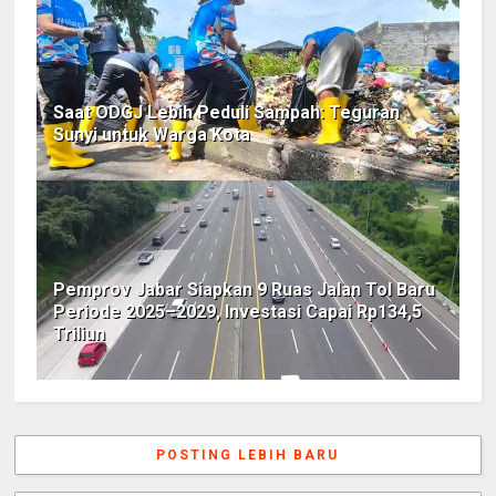
Saat ODGJ Lebih Peduli Sampah: Teguran
Sunyi untuk Warga Kota
Pemprov Jabar Siapkan 9 Ruas Jalan Tol Baru
Periode 2025–2029, Investasi Capai Rp134,5
Triliun
POSTING LEBIH BARU