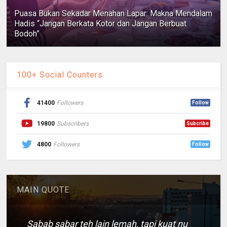
Puasa Bukan Sekadar Menahan Lapar: Makna Mendalam
Hadis “Jangan Berkata Kotor dan Jangan Berbuat
Bodoh”
100+ Social Counters
41400
Followers
Follow
19800
Subscribers
Subcribe
4800
Followers
Follow
MAIN QUOTE
Sabab sabar teh lain lemah, tapi kuat nu