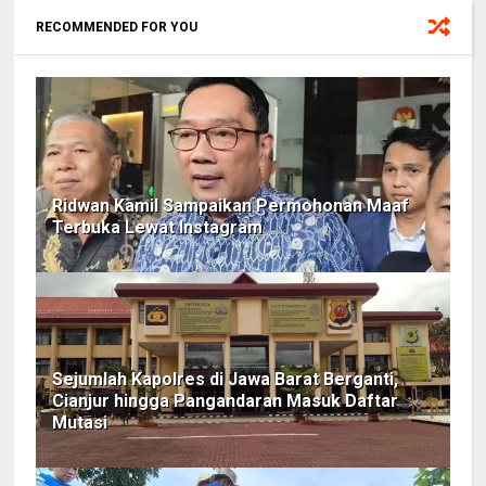
RECOMMENDED FOR YOU
Ridwan Kamil Sampaikan Permohonan Maaf
Terbuka Lewat Instagram
Sejumlah Kapolres di Jawa Barat Berganti,
Cianjur hingga Pangandaran Masuk Daftar
Mutasi