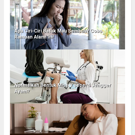
Apa Ciri-Ciri Batuk Mau Sembuh? Coba
Ramuan Alami Ini!
Normalkah Bentuk Miss V seperti Jengger
Ayam?