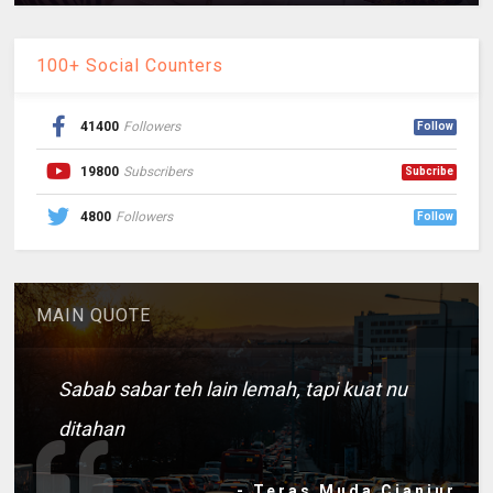
100+ Social Counters
41400
Followers
Follow
19800
Subscribers
Subcribe
4800
Followers
Follow
MAIN QUOTE
Sabab sabar teh lain lemah, tapi kuat nu
ditahan
- Teras Muda Cianjur