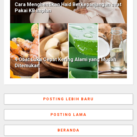
Cara Menghentikan Haid Berkepanjangan saat
Pakai KB Implan
4 Obat Luka Cepat Kering Alami yang Mudah
Ditemukan
POSTING LEBIH BARU
POSTING LAMA
BERANDA