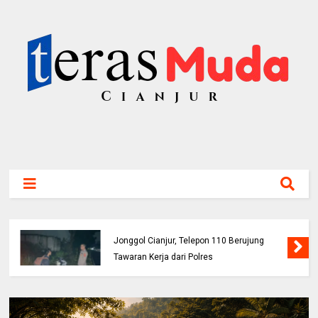
Bocah 5 Tahun Tenggelam di Sungai Cianjur
Ditemukan Meninggal, BPBD Imbau Orang
Tua Perketat Pengawasan Anak