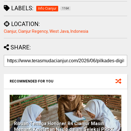
LABELS:
Info Cianjur
1164
LOCATION:
Cianjur, Cianjur Regency, West Java, Indonesia
SHARE:
RECOMMENDED FOR YOU
Ribuan Tenaga Honorer R4 Cianjur Masih
Menanti Kejelasan Nasib dalam Seleksi PPPK