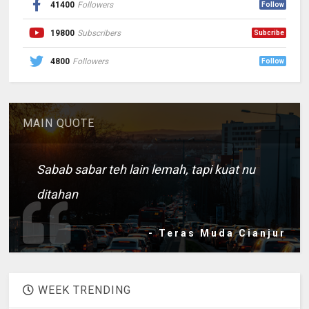
41400
Followers
Follow
19800
Subscribers
Subcribe
4800
Followers
Follow
MAIN QUOTE
Sabab sabar teh lain lemah, tapi kuat nu
ditahan
- Teras Muda Cianjur
WEEK TRENDING