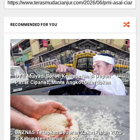
RECOMMENDED FOR YOU
Dedi Mulyadi Soroti Kemacetan di Depan
Pasar Cipanas, Minta Angkot Ditertibkan
BAZNAS Tetapkan Besaran Zakat Fitrah 2025
di Kabupaten Cianjur, Ini Rinciannya