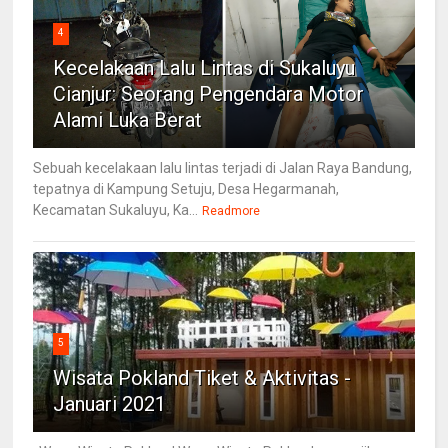
4
Kecelakaan Lalu Lintas di Sukaluyu
Cianjur: Seorang Pengendara Motor
Alami Luka Berat
Sebuah kecelakaan lalu lintas terjadi di Jalan Raya Bandung,
tepatnya di Kampung Setuju, Desa Hegarmanah,
Kecamatan Sukaluyu, Ka...
Readmore
5
Wisata Pokland Tiket & Aktivitas -
Januari 2021