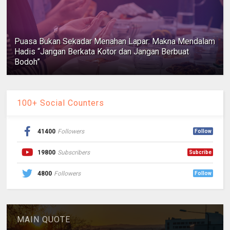
Puasa Bukan Sekadar Menahan Lapar: Makna Mendalam
Hadis “Jangan Berkata Kotor dan Jangan Berbuat
Bodoh”
100+ Social Counters
41400
Followers
Follow
19800
Subscribers
Subcribe
4800
Followers
Follow
MAIN QUOTE