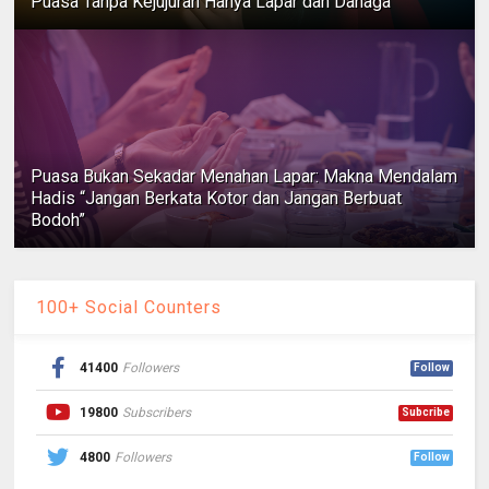
Puasa Tanpa Kejujuran Hanya Lapar dan Dahaga
Puasa Bukan Sekadar Menahan Lapar: Makna Mendalam
Hadis “Jangan Berkata Kotor dan Jangan Berbuat
Bodoh”
100+ Social Counters
41400
Followers
Follow
19800
Subscribers
Subcribe
4800
Followers
Follow