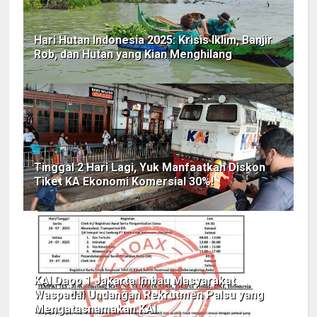
Hari Hutan Indonesia 2025: Krisis Iklim, Banjir
Rob, dan Hutan yang Kian Menghilang
Tinggal 2 Hari Lagi, Yuk Manfaatkan Diskon
Tiket KA Ekonomi Komersial 30%!
KAI Daop 1 Jakarta Imbau Masyarakat
Waspadai Undangan Rekrutmen Palsu yang
Mengatasnamakan KAI