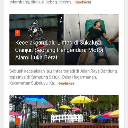
tolombong, dingkul, gebog, cecem...
Readmore
4
Kecelakaan Lalu Lintas di Sukaluyu
Cianjur: Seorang Pengendara Motor
Alami Luka Berat
Sebuah kecelakaan lalu lintas terjadi di Jalan Raya Bandung,
tepatnya di Kampung Setuju, Desa Hegarmanah,
Kecamatan Sukaluyu, Ka...
Readmore
5