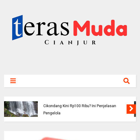
Buruh Bangunan Alami Kecelakaan di Jalur
Jonggol Cianjur, Telepon 110 Berujung
Tawaran Kerja dari Polres