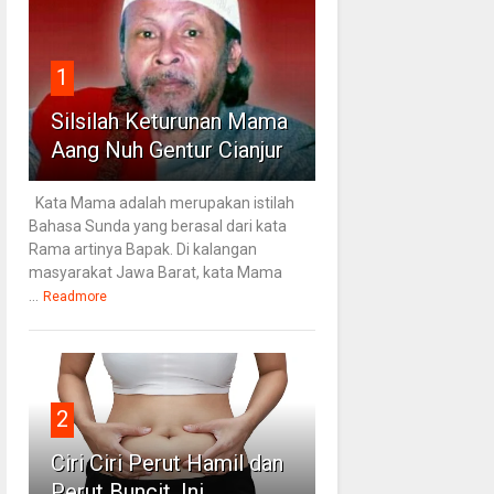
1
Silsilah Keturunan Mama
Aang Nuh Gentur Cianjur
Kata Mama adalah merupakan istilah
Bahasa Sunda yang berasal dari kata
Rama artinya Bapak. Di kalangan
masyarakat Jawa Barat, kata Mama
...
Readmore
2
Ciri Ciri Perut Hamil dan
Perut Buncit, Ini