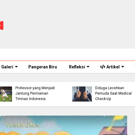
Galeri
Pangeran Biru
Refleksi
Artikel
ASN Perawat Puskesm
Thom Haye: The
di Cianjur Ditahan Polisi
Professor yang Menjadi
Diduga Lecehkan
Jantung Permainan
Pemuda Saat Medical
Timnas Indonesia
Check-Up