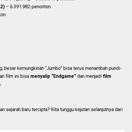
2)
– 6.391.982 penonton
ton
, besar kemungkinan “Jumbo” bisa terus menambah pundi-
n film ini bisa
menyalip “Endgame”
dan menjadi
film
a
.
sejarah baru tercipta? Kita tunggu kejutan selanjutnya dari