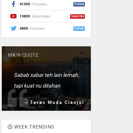
41400
Followers
Follow
19800
Subscribers
Subcribe
4800
Followers
Follow
MAIN QUOTE
Sabab sabar teh lain lemah,
tapi kuat nu ditahan
- Teras Muda Cianjur
WEEK TRENDING