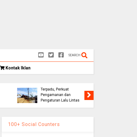
SEARCH
Kontak Iklan
Kongres
as
Eks Warpat Jalur Puncak
Indonesia
,
Akan Disulap Jadi Pos
Rekomend
Terpadu, Perkuat
Soroti E
Pengamanan dan
hingga D
Pengaturan Lalu Lintas
Palestin
100+ Social Counters