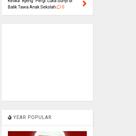
Ketika “Ajeng” Pergi: Luka Sunyi di
Balik Tawa Anak Sekolah
0
YEAR POPULAR