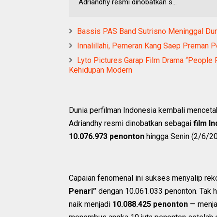
Adriandhy resmi dinobatkan s...
Bassis PAS Band Sutrisno Meninggal Dun
Innalillahi, Pemeran Kang Saep Preman P
Lyto Pictures Garap Film Drama “People 
Kehidupan Modern
Dunia perfilman Indonesia kembali mencetak
Adriandhy resmi dinobatkan sebagai
film I
10.076.973 penonton
hingga Senin (2/6/20
Capaian fenomenal ini sukses menyalip reko
Penari”
dengan 10.061.033 penonton. Tak ha
naik menjadi
10.088.425 penonton
— menja