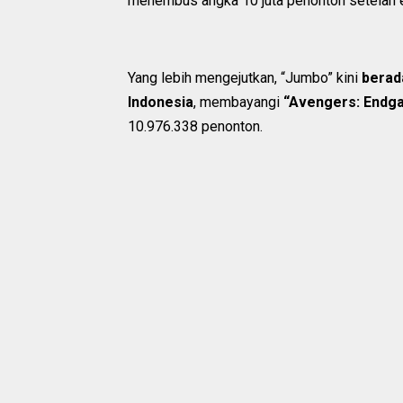
menembus angka 10 juta penonton setelah 
Yang lebih mengejutkan, “Jumbo” kini
berada
Indonesia
, membayangi
“Avengers: Endg
10.976.338 penonton.