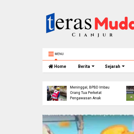
MENU
Home
Berita
Sejarah
Bocah 5 Tahun
h Bangunan Alami
Tenggelam di Sungai
akaan di Jalur
Cianjur Ditemukan
ol Cianjur, Telepon
Meninggal, BPBD Imbau
erujung Tawaran
Orang Tua Perketat
 dari Polres
Pengawasan Anak