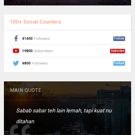
100+ Social Counters
41400
Followers
Follow
19800
Subscribers
Subcribe
4800
Followers
Follow
MAIN QUOTE
Sabab sabar teh lain lemah, tapi kuat nu
ditahan