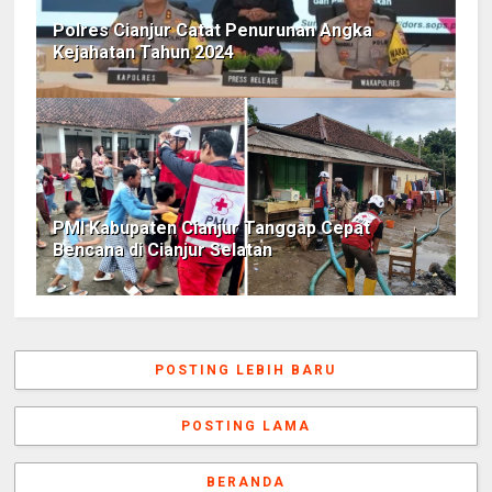
Polres Cianjur Catat Penurunan Angka
Kejahatan Tahun 2024
PMI Kabupaten Cianjur Tanggap Cepat
Bencana di Cianjur Selatan
POSTING LEBIH BARU
POSTING LAMA
BERANDA